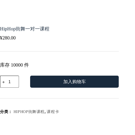
HipHop街舞一对一课程
¥
280.00
库存 10000 件
HipHop
加入购物车
街
舞
一
对
一
课
分类：
HIPHOP街舞课程
,
课程卡
程
数
量