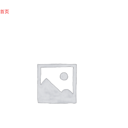
跳
至
首页
内
容