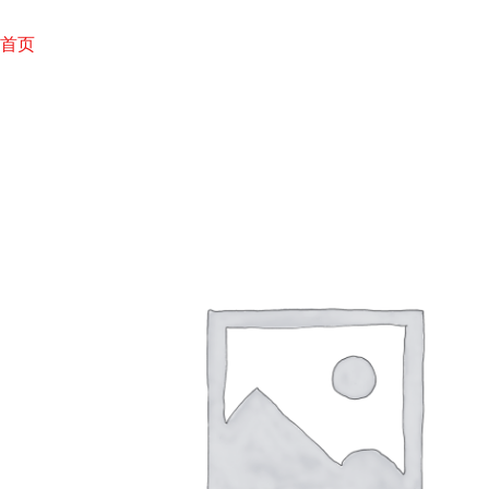
跳
至
首页
内
容