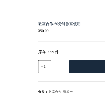
教室合作-60分钟教室使用
¥
50.00
库存 9999 件
教
室
合
作-60
分
钟
教
分类：
教室合作
,
课程卡
室
使
用