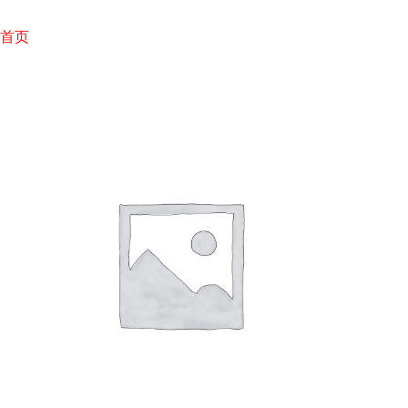
跳
至
首页
内
容