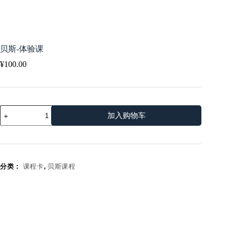
贝斯-体验课
¥
100.00
贝
加入购物车
斯-
体
验
课
数
分类：
课程卡
,
贝斯课程
量