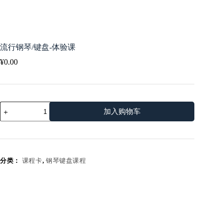
流行钢琴/键盘-体验课
¥
0.00
流
加入购物车
行
钢
琴/
键
盘-
分类：
课程卡
,
钢琴键盘课程
体
验
课
数
量