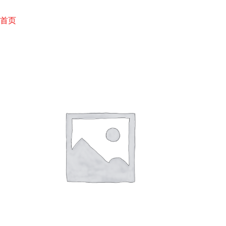
跳
至
首页
内
容