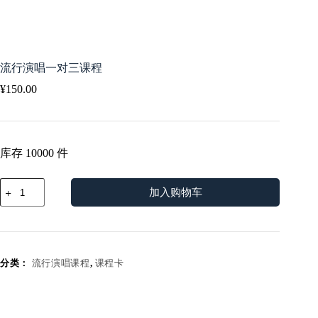
流行演唱一对三课程
¥
150.00
库存 10000 件
流
加入购物车
行
演
唱
一
对
分类：
流行演唱课程
,
课程卡
三
课
程
数