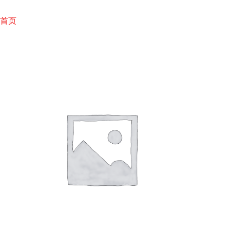
跳
至
首页
内
容