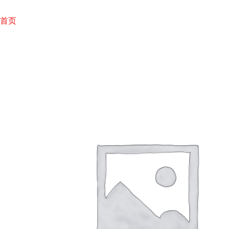
跳
至
首页
内
容