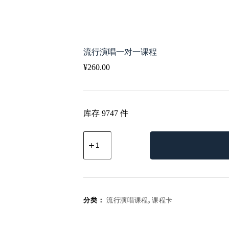
流行演唱一对一课程
¥
260.00
库存 9747 件
流
行
演
唱
一
对
一
分类：
流行演唱课程
,
课程卡
课
程
数