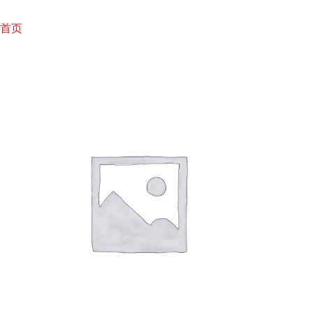
跳
至
首页
内
容