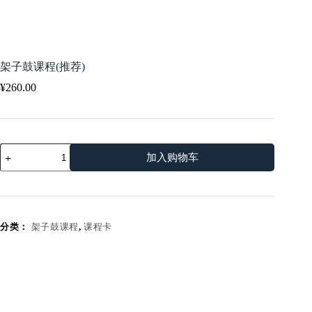
架子鼓课程(推荐)
¥
260.00
架
加入购物车
子
鼓
课
程
(推
分类：
架子鼓课程
,
课程卡
荐)
数
量