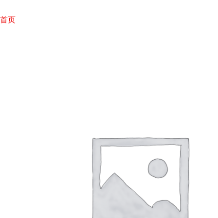
跳
至
首页
内
容