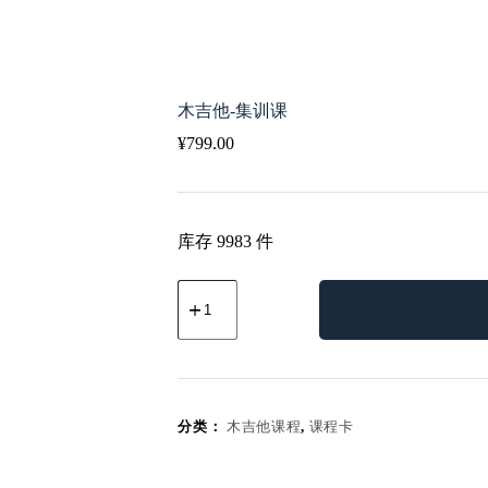
木吉他-集训课
¥
799.00
库存 9983 件
木
吉
他-
集
训
课
数
分类：
木吉他课程
,
课程卡
量