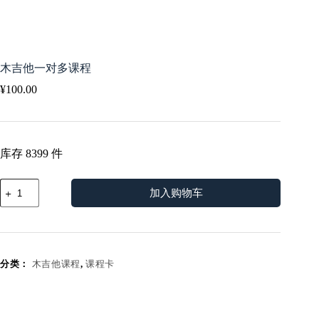
木吉他一对多课程
¥
100.00
库存 8399 件
木
加入购物车
吉
他
一
对
多
分类：
木吉他课程
,
课程卡
课
程
数
量