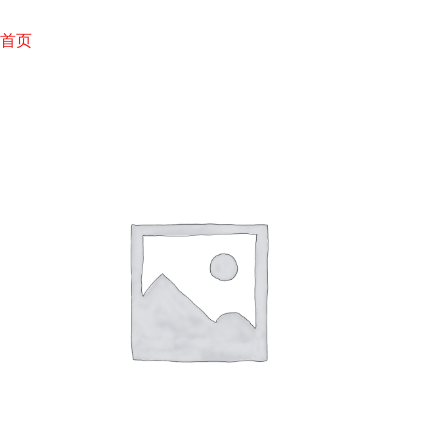
跳
至
首页
内
容