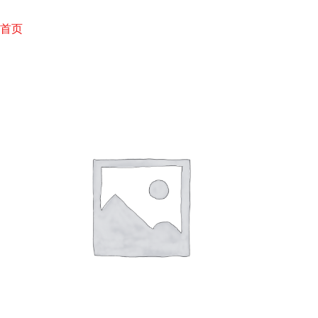
跳
至
首页
内
容