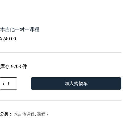
木吉他一对一课程
¥
240.00
库存 9703 件
木
加入购物车
吉
他
一
对
一
分类：
木吉他课程
,
课程卡
课
程
数
量