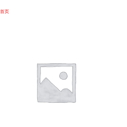
跳
至
首页
内
容