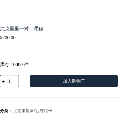
尤克里里一对二课程
¥
200.00
库存 10000 件
尤
加入购物车
克
里
里
一
对
分类：
尤克里里课程
,
课程卡
二
课
程
数