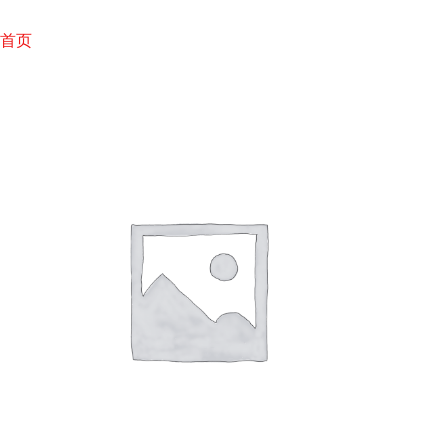
跳
至
首页
内
容