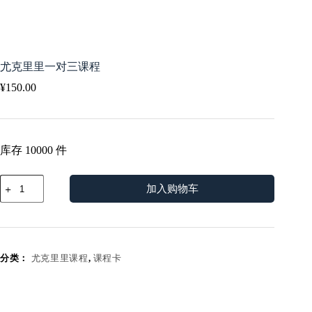
尤克里里一对三课程
¥
150.00
库存 10000 件
尤
加入购物车
克
里
里
一
对
分类：
尤克里里课程
,
课程卡
三
课
程
数