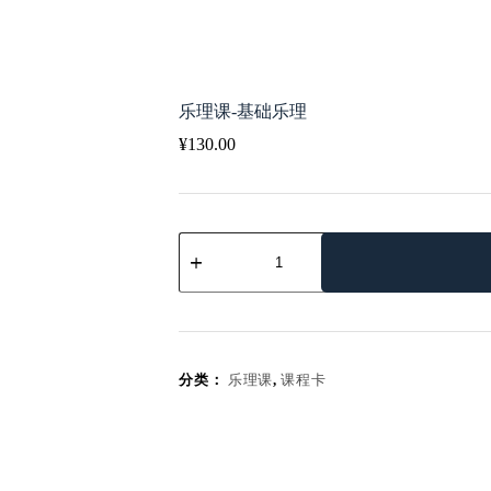
乐理课-基础乐理
¥
130.00
乐
理
课-
基
础
乐
理
分类：
乐理课
,
课程卡
数
量