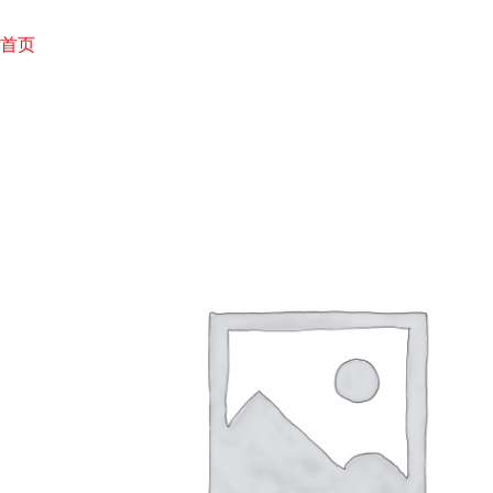
跳
至
首页
内
容