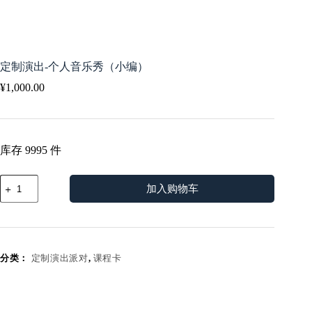
定制演出-个人音乐秀（小编）
¥
1,000.00
库存 9995 件
定
加入购物车
制
演
出-
个
人
分类：
定制演出派对
,
课程卡
音
乐
秀
（小