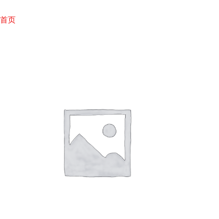
跳
至
首页
内
容