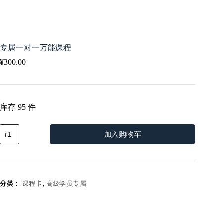
专属一对一万能课程
¥
300.00
库存 95 件
专
加入购物车
属
一
对
一
万
分类：
课程卡
,
高级学员专属
能
课
程
数