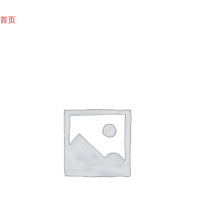
跳
至
首页
内
容