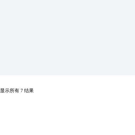
跳
至
内
容
显示所有 7 结果