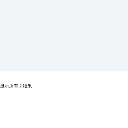
跳
至
内
容
显示所有 2 结果