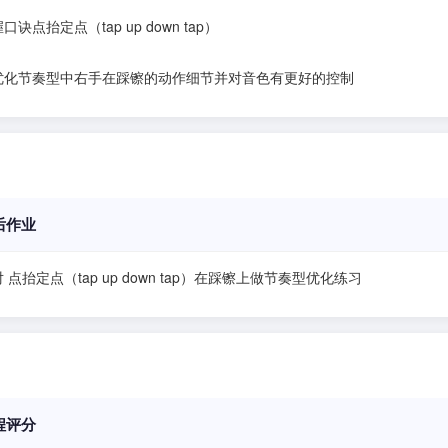
口诀点抬定点（tap up down tap）
优化节奏型中右手在踩镲的动作细节并对音色有更好的控制
后作业
 点抬定点（tap up down tap）在踩镲上做节奏型优化练习
程评分