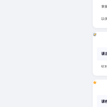
掌握
以
课
针对
课