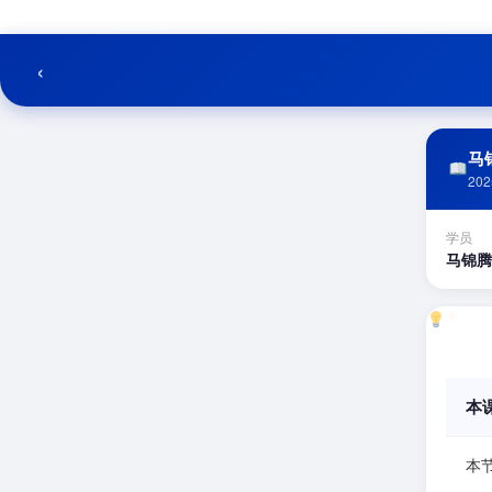
跳
至
内
‹
容
马锦
202
学员
马锦腾
本
本