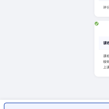
评分
课
课
核
上课