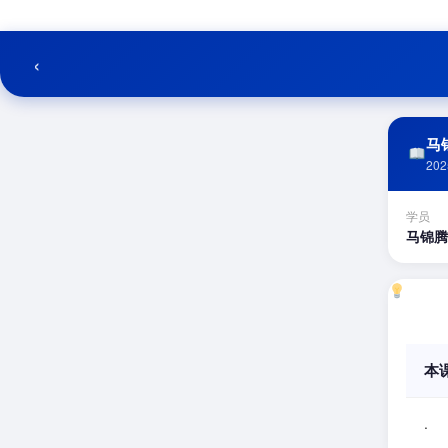
跳
至
内
‹
容
马锦
202
学员
马锦腾
本
.