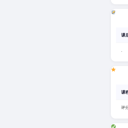
课
.
课
评分