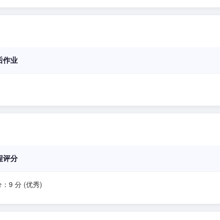
后作业
程评分
：9 分 (优秀)