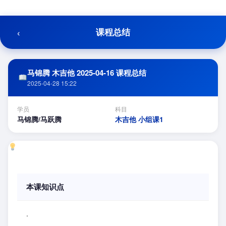
跳
至
内
‹
课程总结
容
马锦腾 木吉他 2025-04-16 课程总结
2025-04-28 15:22
学员
科目
马锦腾/马跃腾
木吉他 小组课1
本课知识点
.