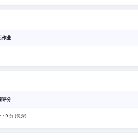
后作业
程评分
：9 分 (优秀)