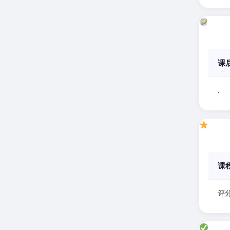
课
.
课
评分