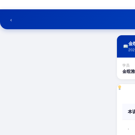
跳
至
内
‹
容
金暄
202
学员
金暄雅
本
.