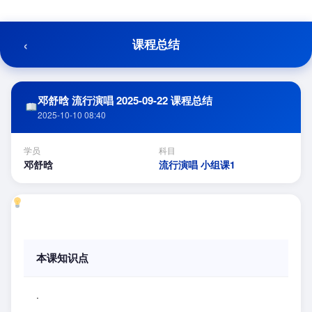
跳
至
内
‹
课程总结
容
邓舒晗 流行演唱 2025-09-22 课程总结
2025-10-10 08:40
学员
科目
邓舒晗
流行演唱 小组课1
本课知识点
.