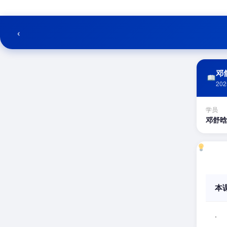
跳
至
内
‹
容
邓舒
202
学员
邓舒晗
本
.