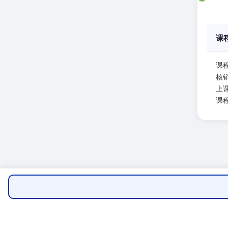
课
课
核
上课
课