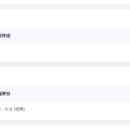
后作业
程评分
：9 分 (优秀)