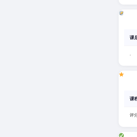
课
.
课
评分