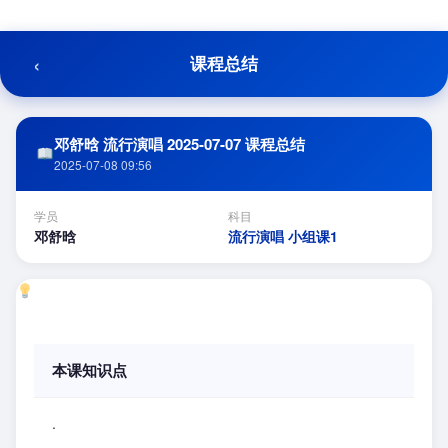
跳
至
内
‹
课程总结
容
邓舒晗 流行演唱 2025-07-07 课程总结
2025-07-08 09:56
学员
科目
邓舒晗
流行演唱 小组课1
本课知识点
.