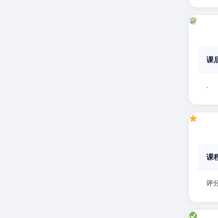
课
.
课
评分