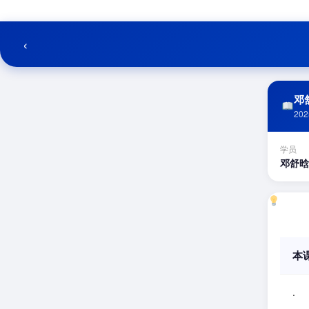
跳
至
内
‹
容
邓舒
202
学员
邓舒晗
本
.