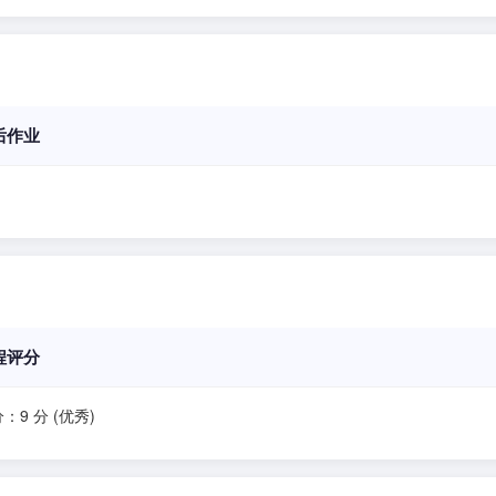
后作业
程评分
：9 分 (优秀)