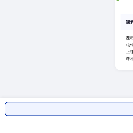
课
课
核
上课
课