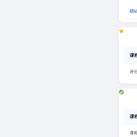
sh
课
评分
课
课