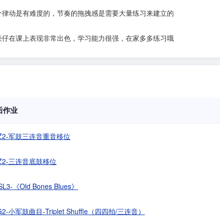
个律动是有难度的，节奏的拖拽感是需要大量练习来建立的
豪仔在课上表现非常出色，学习能力很强，在家多多练习哦
后作业
Z2-军鼓三连音重音移位
Z2-三连音底鼓移位
L3-《Old Bones Blues》
G2-小军鼓曲目-Triplet Shuffle（四四拍/三连音）