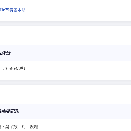
uffle节奏基本功
程评分
：9 分 (优秀)
程核销记录
程：架子鼓一对一课程