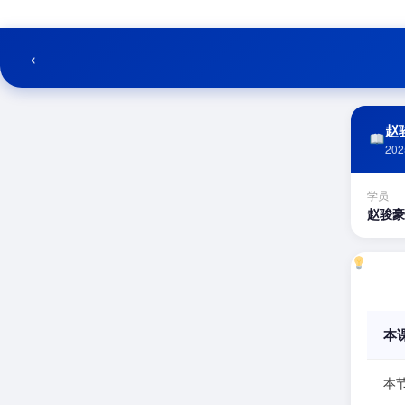
跳
至
内
‹
容
赵骏
202
学员
赵骏豪
本
本