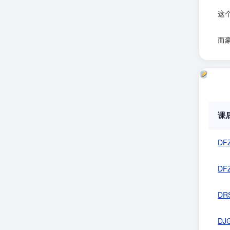
这
而
课
DF
DF
DRS
DJ