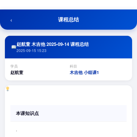
跳
至
内
‹
课程总结
容
赵航萱 木吉他 2025-09-14 课程总结
2025-09-15 15:23
学员
科目
赵航萱
木吉他 小组课1
本课知识点
.