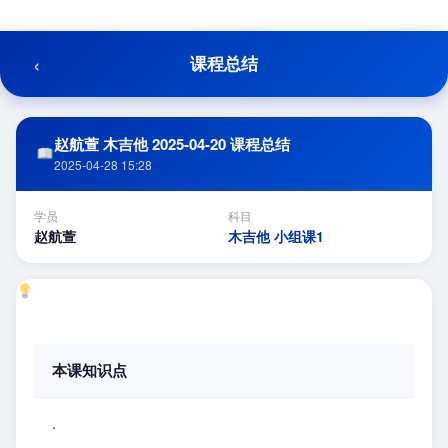
跳
至
内
‹
课程总结
容
赵航萱 木吉他 2025-04-20 课程总结
2025-04-28 15:28
学员
科目
赵航萱
木吉他 小组课1
本课知识点
.