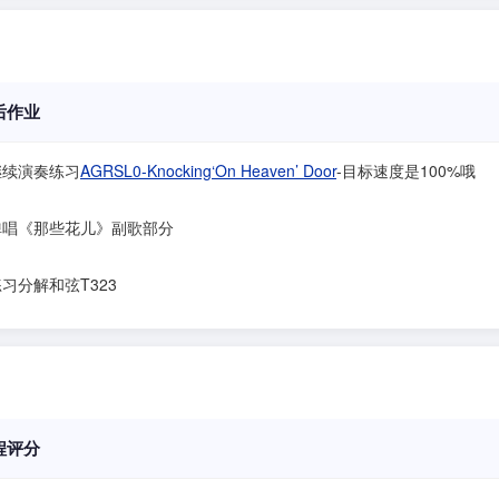
后作业
继续演奏练习
AGRSL0-Knocking‘On Heaven’ Door
-目标速度是100%哦
.弹唱《那些花儿》副歌部分
练习分解和弦T323
程评分