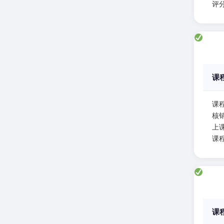
评分
课
课
核
上课
课
课