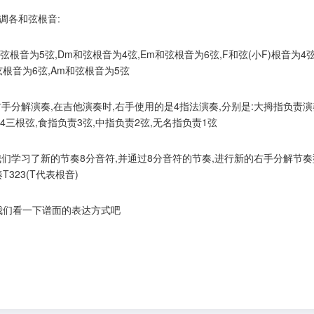
C调各和弦根音:
弦根音为5弦,Dm和弦根音为4弦,Em和弦根音为6弦,F和弦(小F)根音为4弦
弦根音为6弦,Am和弦根音为5弦
.右手分解演奏,在吉他演奏时,右手使用的是4指法演奏,分别是:大拇指负责演
5/4三根弦,食指负责3弦,中指负责2弦,无名指负责1弦
.我们学习了新的节奏8分音符,并通过8分音符的节奏,进行新的右手分解节奏
T323(T代表根音)
我们看一下谱面的表达方式吧