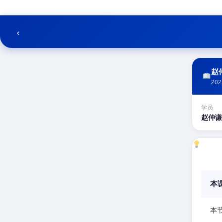
跳
至
内
‹
容
赵仲
202
学员
赵仲谦
本
本