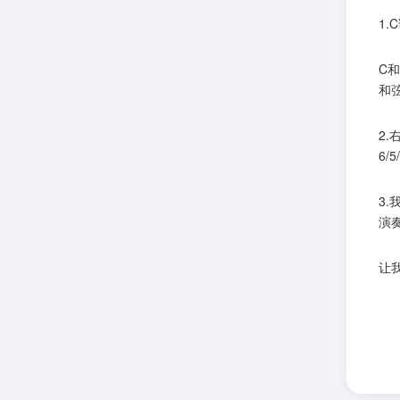
1.
C和
和
2
6/
3
演奏
让