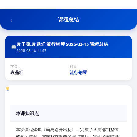
跳
至
内
‹
课程总结
容
袁子荀/袁鼎轩 流行钢琴 2025-03-15 课程总结
2025-03-18 11:57
学员
科目
袁鼎轩
流行钢琴
本课知识点
本次课程聚焦《当离别开出花》，完成了从局部到整体
的学习过渡，掌握整首歌曲的演唱技巧，实现了演唱能