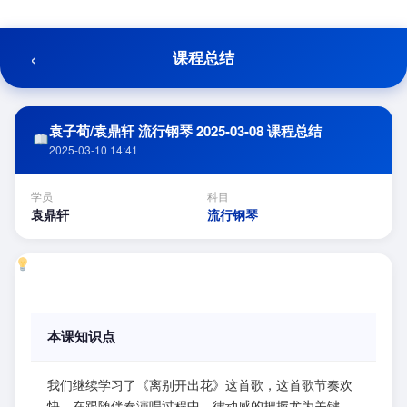
跳
至
内
‹
课程总结
容
袁子荀/袁鼎轩 流行钢琴 2025-03-08 课程总结
2025-03-10 14:41
学员
科目
袁鼎轩
流行钢琴
本课知识点
我们继续学习了《离别开出花》这首歌，这首歌节奏欢
快，在跟随伴奏演唱过程中，律动感的把握尤为关键。