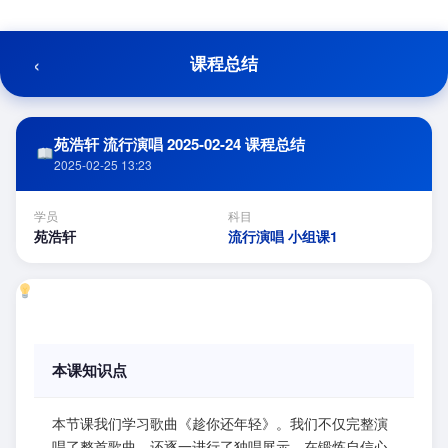
跳
至
内
‹
课程总结
容
苑浩轩 流行演唱 2025-02-24 课程总结
2025-02-25 13:23
学员
科目
苑浩轩
流行演唱 小组课1
本课知识点
本节课我们学习歌曲《趁你还年轻》。我们不仅完整演
唱了整首歌曲，还逐一进行了独唱展示，在锻炼自信心