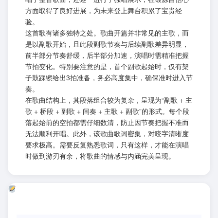
方面取得了良好进展，为未来登上舞台积累了宝贵经
验。
这首歌有诸多独特之处。歌曲开篇并非常见的主歌，而
是以副歌开始，且此段副歌节奏与后续副歌差异明显，
前半部分节奏舒缓，后半部分加速，演唱时需精准把握
节拍变化。特别要注意的是，首个副歌起始时，仅有架
子鼓踩镲给出3拍准备，务必高度集中，确保准时进入节
奏。
在歌曲结构上，其段落组合较为复杂，呈现为“副歌 + 主
歌 + 桥段 + 副歌 + 间奏 + 主歌 + 副歌”的形式。每个段
落起始前的空拍都需仔细数清，防止因节奏把握不准而
无法顺利开唱。此外，该歌曲歌词密集，对咬字清晰度
要求极高。需要反复熟悉歌词，只有这样，才能在演唱
时做到游刃有余，将歌曲的情感与内涵完美呈现。