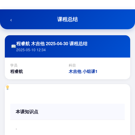
跳
至
内
‹
课程总结
容
程睿航 木吉他 2025-04-30 课程总结
2025-05-10 12:34
学员
科目
程睿航
木吉他 小组课1
本课知识点
.