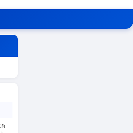
意前
一品