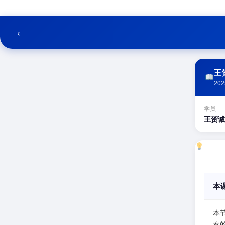
跳
至
内
‹
容
王贺
202
学员
王贺诚
本
本
奏