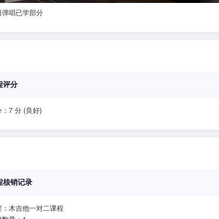
习弹唱已学部分
程评分
：7 分 (良好)
程核销记录
程：木吉他一对二课程