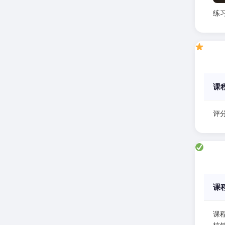
练
课
评分
课
课