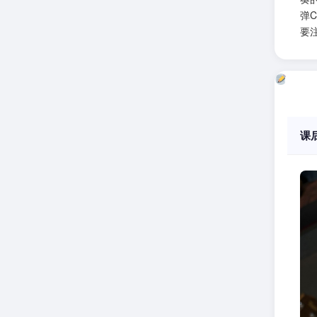
弹
要
课