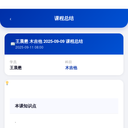
跳
至
内
‹
课程总结
容
王晨懋 木吉他 2025-09-09 课程总结
2025-09-11 08:00
学员
科目
王晨懋
木吉他
本课知识点
.