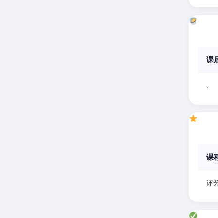
课
.
课
评分