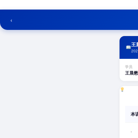
跳
至
内
‹
容
王晨
202
学员
王晨懋
本
.