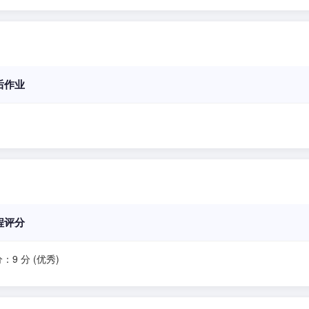
后作业
程评分
：9 分 (优秀)