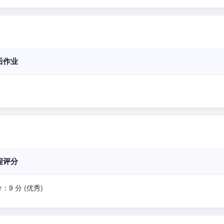
后作业
程评分
：9 分 (优秀)