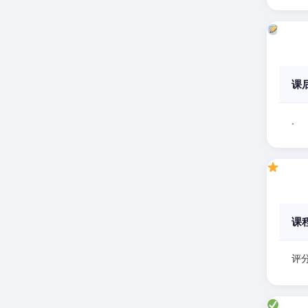
课
.
课
评分