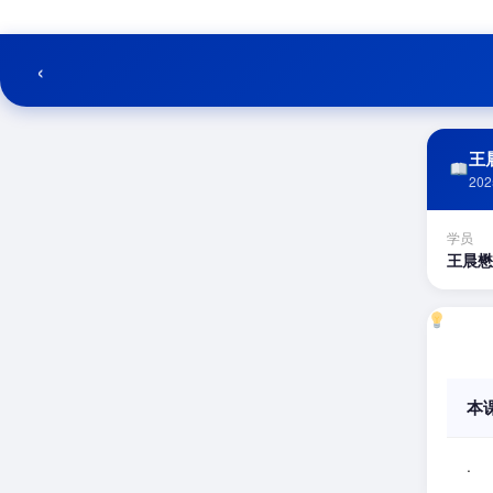
跳
至
内
‹
容
王晨
202
学员
王晨懋
本
.