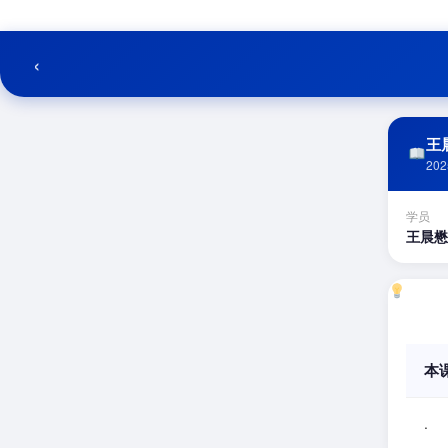
跳
至
内
‹
容
王晨
202
学员
王晨懋
本
.