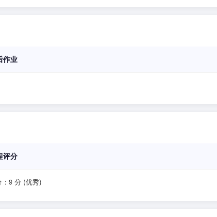
后作业
程评分
：9 分 (优秀)