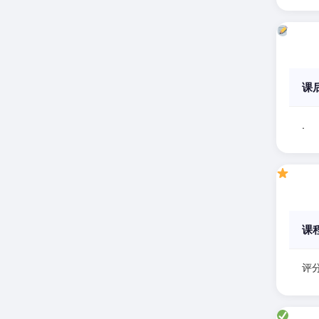
课
.
课
评分