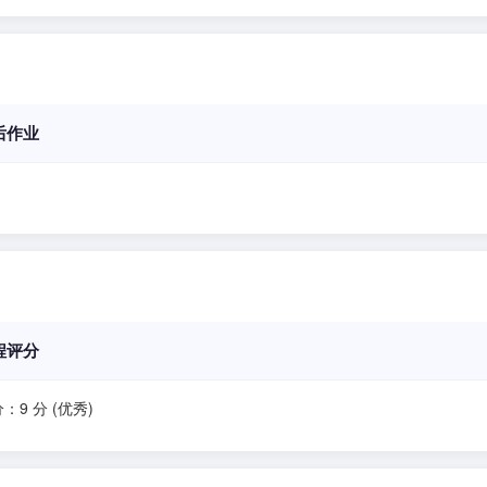
后作业
程评分
：9 分 (优秀)