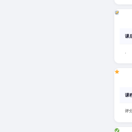
课
.
课
评分