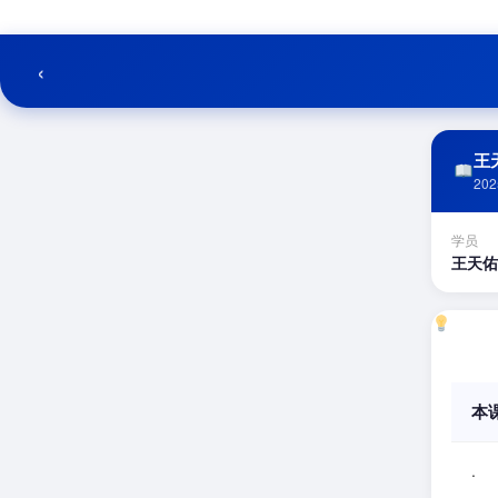
跳
至
内
‹
容
王天
202
学员
王天佑
本
.