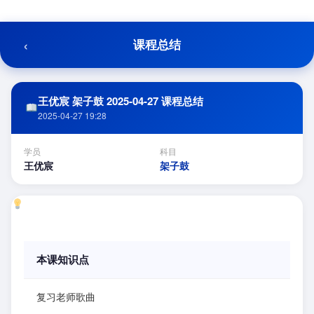
跳
至
内
‹
课程总结
容
王优宸 架子鼓 2025-04-27 课程总结
2025-04-27 19:28
学员
科目
王优宸
架子鼓
本课知识点
复习老师歌曲