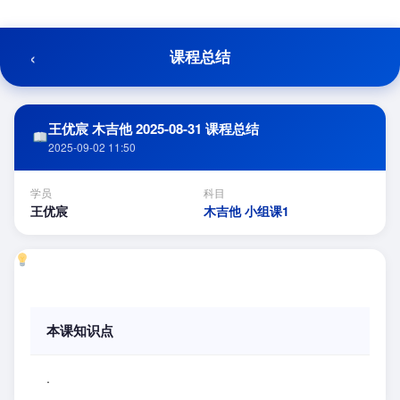
跳
至
内
‹
课程总结
容
王优宸 木吉他 2025-08-31 课程总结
2025-09-02 11:50
学员
科目
王优宸
木吉他 小组课1
本课知识点
.