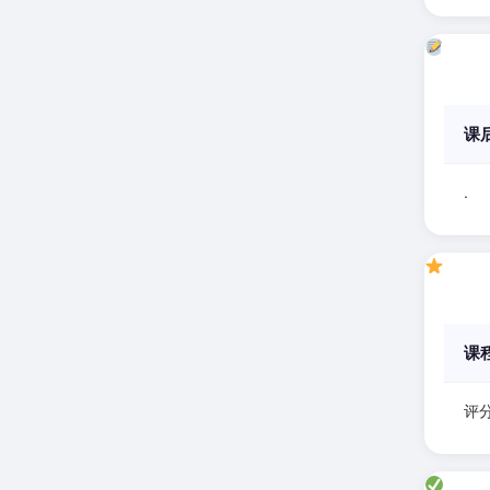
课
.
课
评分