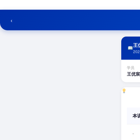
跳
至
内
‹
容
王优
202
学员
王优宸
本
.