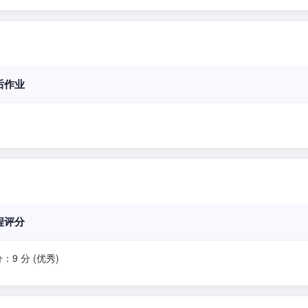
后作业
程评分
：9 分 (优秀)