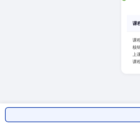
课
课
核
上课
课