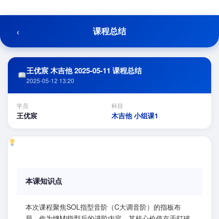
跳
至
内
‹
课程总结
容
王优宸 木吉他 2025-05-11 课程总结
2025-05-12 13:20
学员
科目
王优宸
木吉他 小组课1
本课知识点
本次课程聚焦SOL指型音阶（C大调音阶）的指板布
局，作为继Mi指型后的进阶内容，其核心价值在于打破