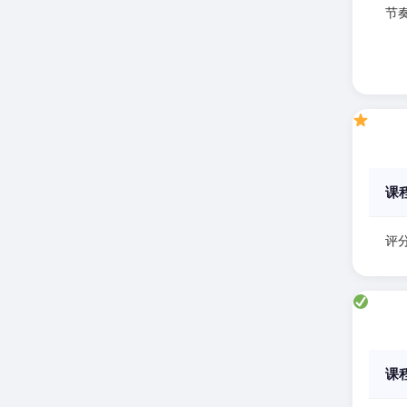
节
课
评分
课