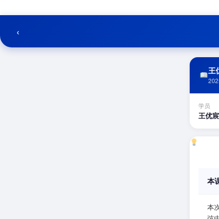
跳
至
内
‹
容
王优
202
学员
王优宸
本
本
弦