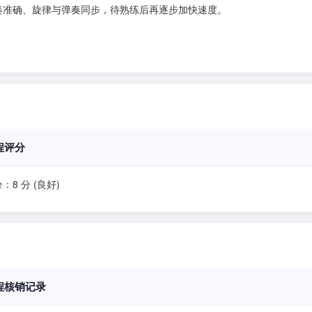
奏准确、旋律与弹奏同步，待熟练后再逐步加快速度。
程评分
：8 分 (良好)
程核销记录