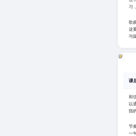
习
歌
这
与
课
和
以
指
节
一