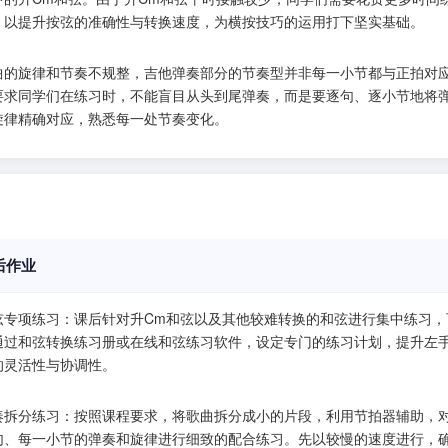
，以提升按弦的准确性与转换速度，为横按技巧的运用打下坚实基础。
曲的旋律和节奏不规整，吉他弹奏部分的节奏型并非每一小节都与正拍对
要求同学们在练习时，不能盲目从头到尾弹奏，而是要逐句、逐小节地将
旋律精确对应，熟悉每一处节奏变化。
后作业
弦专项练习：课后针对升Cm和弦以及其他较难转换的和弦进行集中练习，
通过和弦转换练习册或在线和弦练习软件，设定专门的练习计划，提升左
的灵活性与协调性。
奏拆分练习：按照课程要求，将歌曲拆分成小的片段，利用节拍器辅助，
句、每一小节的弹奏和旋律进行细致的配合练习。先以较慢的速度进行，