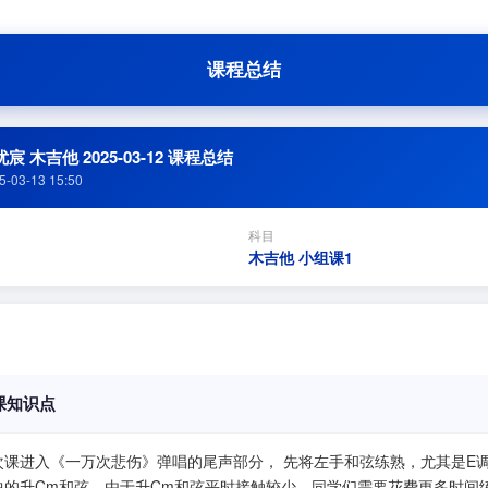
课程总结
宸 木吉他 2025-03-12 课程总结
5-03-13 15:50
科目
木吉他 小组课1
课知识点
次课进入《一万次悲伤》弹唱的尾声部分， 先将左手和弦练熟，尤其是E
中的升Cm和弦。由于升Cm和弦平时接触较少，同学们需要花费更多时间