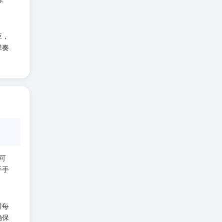
应，
弹奏
可
手手
对每
确保