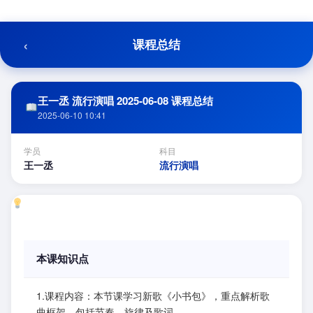
跳
至
内
‹
课程总结
容
王一丞 流行演唱 2025-06-08 课程总结
2025-06-10 10:41
学员
科目
王一丞
流行演唱
本课知识点
1.课程内容：本节课学习新歌《小书包》，重点解析歌
曲框架，包括节奏、旋律及歌词。