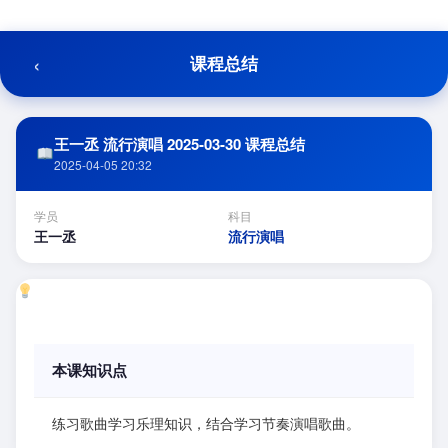
跳
至
内
‹
课程总结
容
王一丞 流行演唱 2025-03-30 课程总结
2025-04-05 20:32
学员
科目
王一丞
流行演唱
本课知识点
练习歌曲学习乐理知识，结合学习节奏演唱歌曲。