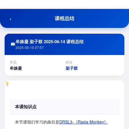
跳
至
内
‹
课程总结
容
牟姝凝 架子鼓 2025-06-14 课程总结
2025-06-15 07:57
学员
科目
牟姝凝
架子鼓
本课知识点
本节课我们学习的曲目是
DRSL3-《Rasta Monkey》