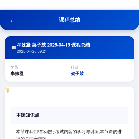
跳
至
内
‹
课程总结
容
牟姝凝 架子鼓 2025-04-19 课程总结
2025-04-20 09:21
学员
科目
牟姝凝
架子鼓
本课知识点
本节课我们继续进行考试内容的学习与训练,本节课的进
行的是综合内容