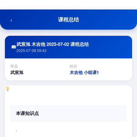
跳
至
内
‹
课程总结
容
武宸旭 木吉他 2025-07-02 课程总结
2025-07-08 09:42
学员
科目
武宸旭
木吉他 小组课1
本课知识点
.