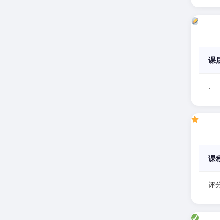
课
.
课
评分