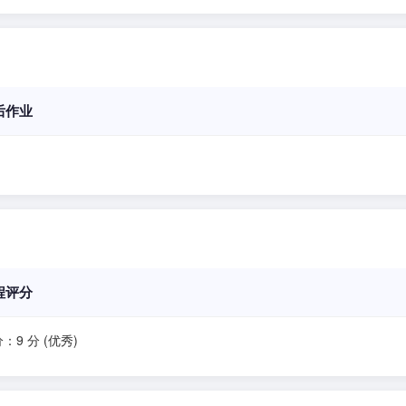
后作业
程评分
：9 分 (优秀)