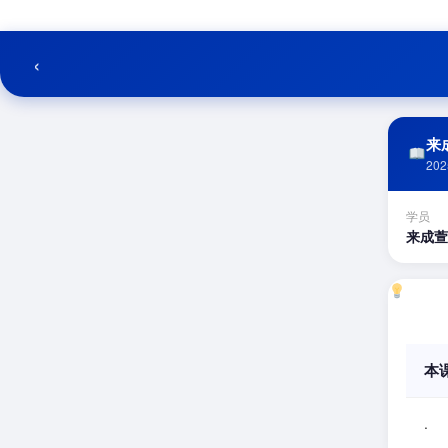
跳
至
内
‹
容
来成
202
学员
来成萱
本
.